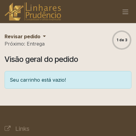
Pular para o conteúdo
Revisar pedido
1 de 3
Próximo: Entrega
Visão geral do pedido
Seu carrinho está vazio!
Links