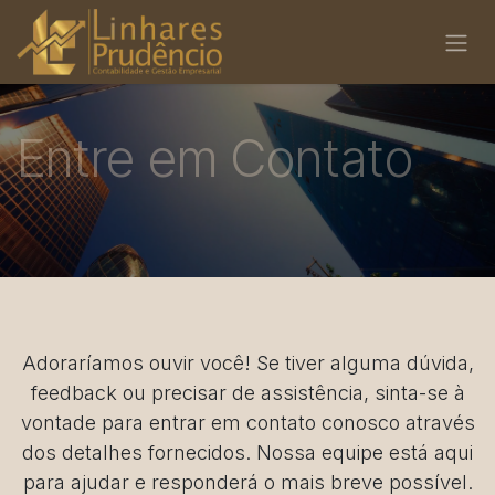
Pular para o conteúdo
Entre em Contato
Adoraríamos ouvir você! Se tiver alguma dúvida,
feedback ou precisar de assistência, sinta-se à
vontade para entrar em contato conosco através
dos detalhes fornecidos. Nossa equipe está aqui
para ajudar e responderá o mais breve possível.