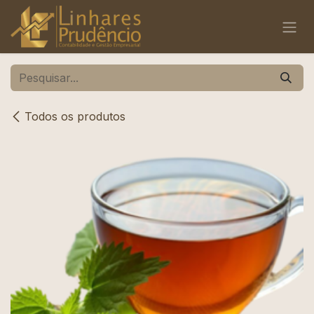
Pular para o conteúdo
Todos os produtos