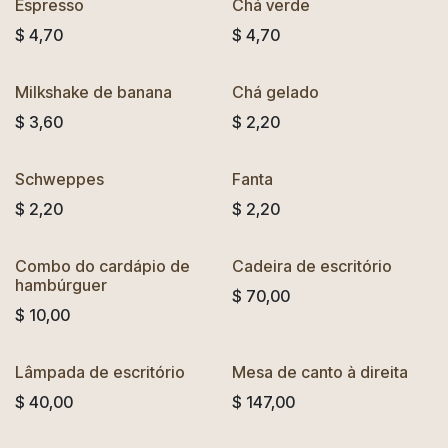
Espresso
Chá verde
$
4,70
$
4,70
Milkshake de banana
Chá gelado
$
3,60
$
2,20
Schweppes
Fanta
$
2,20
$
2,20
Combo do cardápio de
Cadeira de escritório
hambúrguer
$
70,00
$
10,00
Lâmpada de escritório
Mesa de canto à direita
$
40,00
$
147,00