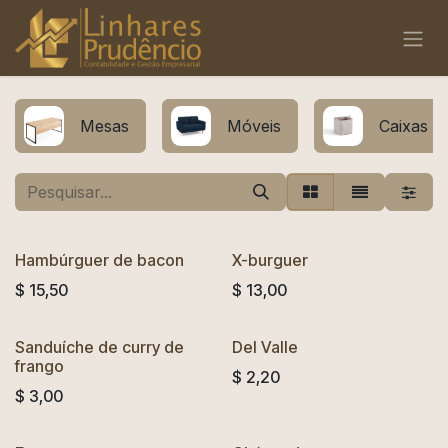
Pular para o conteúdo
Mesas
Móveis
Caixas
Hambúrguer de bacon
X-burguer
$
15,50
$
13,00
Sanduíche de curry de
Del Valle
frango
$
2,20
$
3,00